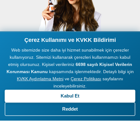
Çerez Kullanımı ve KVKK Bildirimi
Web sitemizde size daha iyi hizmet sunabilmek için çerezler
kullanıyoruz. Sitemizi kullanarak çerezleri kullanmamızı kabul
etmiş olursunuz. Kişisel verileriniz
6698 sayılı Kişisel Verilerin
Korunması Kanunu
kapsamında işlenmektedir. Detaylı bilgi için
KVKK Aydınlatma Metni
ve
Çerez Politikası
sayfalarını
inceleyebilirsiniz.
Kabul Et
Markanızın Görsel
Reddet
İhtiyaçları Craft360
Stüdyolarında