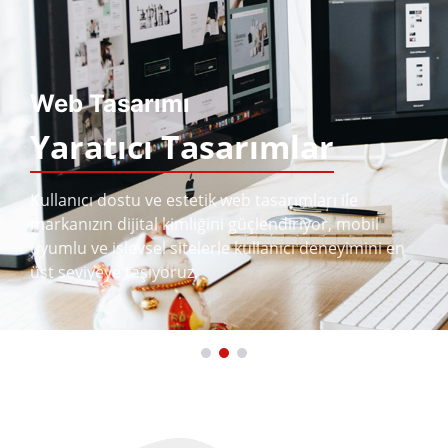
Web Tasarımı
Yaratıcı Tasarımlar
Kullanıcı dostu ve estetik web tasarımları ile
markanızın dijital kimliğini güçlendiriyor, mobil
uyumlu ve işlevsel sitelerle kullanıcı deneyimini en
üst seviyeye taşıyoruz.