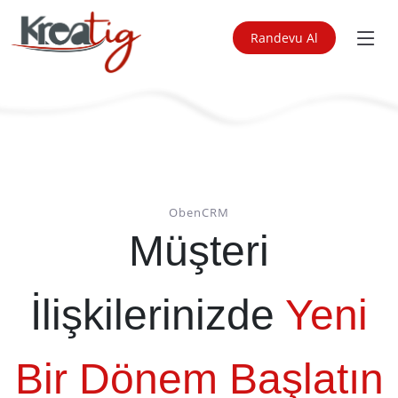
Randevu Al
ObenCRM
Müşteri
İlişkilerinizde
Yeni
Bir Dönem Başlatın