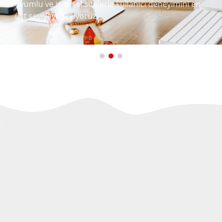
uyumlu ve işlevsel sitelerle kullanıcı deneyimini en
üst seviyeye taşıyoruz.