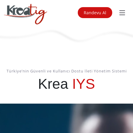
Randevu Al
Türkiye’nin Güvenli ve Kullanıcı Dostu İleti Yönetim Sistemi
Krea
IYS