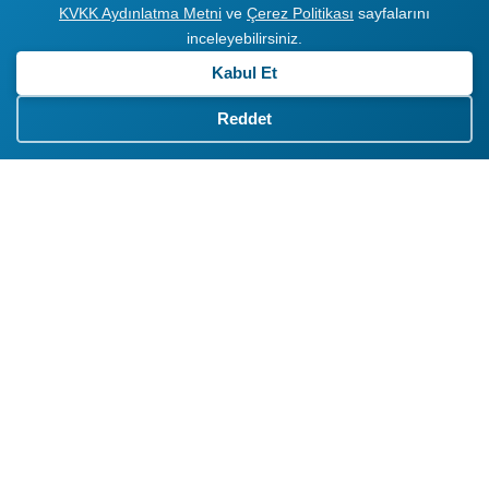
KVKK Aydınlatma Metni
ve
Çerez Politikası
sayfalarını
inceleyebilirsiniz.
Kabul Et
Reddet
Markanızın Görsel
İhtiyaçları Craft360
Stüdyolarında
Hazırlanıyor
Büyüyen iş hacmimiz ile ürün ve hizmetlerinizin görsel
ihtiyaçlarını Craft360 stüdyolarında oluşturuyoruz, Sadece
sosyal medya içerikleri değil, basılı ve görüntülü yayın